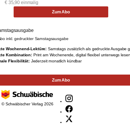
€
35,90
einmalig
Zum Abo
Samstagsausgabe
kte Wochenend-Lektüre:
Samstags zusätzlich als gedruckte Ausgabe 
kte Kombination:
Print am Wochenende, digital flexibel unterwegs lese
le Flexibilität:
Jederzeit monatlich kündbar
Zum Abo
© Schwäbischer Verlag 2026